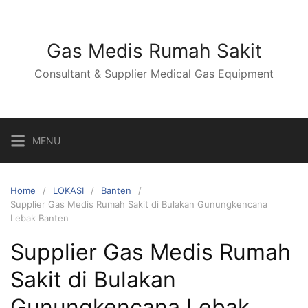
Skip
to
content
Gas Medis Rumah Sakit
Consultant & Supplier Medical Gas Equipment
MENU
Home
LOKASI
Banten
Supplier Gas Medis Rumah Sakit di Bulakan Gunungkencana
Lebak Banten
Supplier Gas Medis Rumah
Sakit di Bulakan
Gunungkencana Lebak