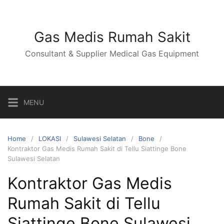
Skip
to
content
Gas Medis Rumah Sakit
Consultant & Supplier Medical Gas Equipment
MENU
Home
LOKASI
Sulawesi Selatan
Bone
Kontraktor Gas Medis Rumah Sakit di Tellu Siattinge Bone
Sulawesi Selatan
Kontraktor Gas Medis
Rumah Sakit di Tellu
Siattinge Bone Sulawesi