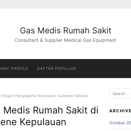
Gas Medis Rumah Sakit
Consultant & Supplier Medical Gas Equipment
ANY PROFILE
DAFTAR POPULASI
Search
i Segeri Pangkajene Kepulauan Sulawesi Selatan
for:
 Medis Rumah Sakit di
ARCHIV
jene Kepulauan
October 2