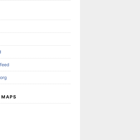
d
feed
org
 MAPS