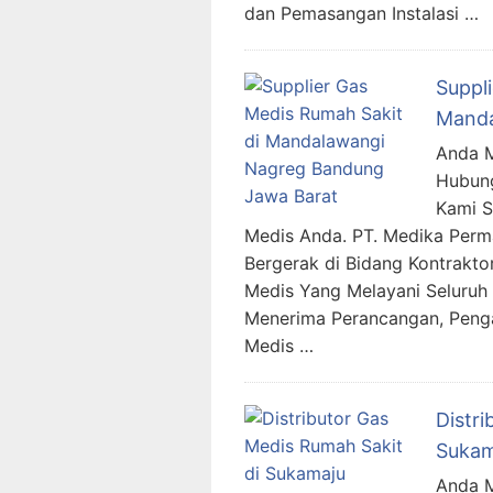
dan Pemasangan Instalasi …
Suppl
Manda
Anda M
Hubung
Kami 
Medis Anda. PT. Medika Per
Bergerak di Bidang Kontraktor
Medis Yang Melayani Seluruh 
Menerima Perancangan, Penga
Medis …
Distr
Sukam
Anda M