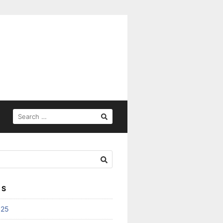
SEARCH
FOR:
ES
025