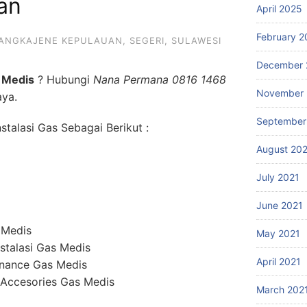
an
April 2025
February 2
ANGKAJENE KEPULAUAN
,
SEGERI
,
SULAWESI
December 
 Medis
? Hubungi
Nana Permana 0816 1468
November 
aya.
September
talasi Gas Sebagai Berikut :
August 20
July 2021
June 2021
 Medis
May 2021
stalasi Gas Medis
April 2021
enance Gas Medis
 Accesories Gas Medis
March 202