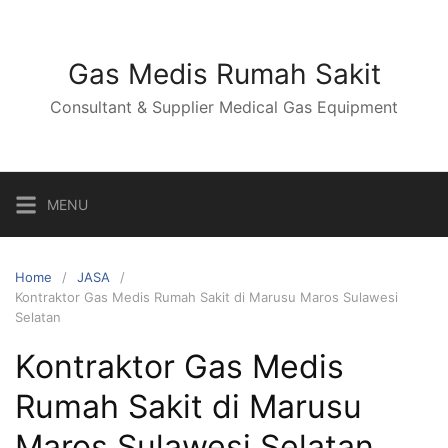
Skip
to
content
Gas Medis Rumah Sakit
Consultant & Supplier Medical Gas Equipment
MENU
Home
JASA
Kontraktor Gas Medis Rumah Sakit di Marusu Maros Sulawesi
Selatan
Kontraktor Gas Medis
Rumah Sakit di Marusu
Maros Sulawesi Selatan