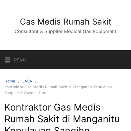
Skip
to
content
Gas Medis Rumah Sakit
Consultant & Supplier Medical Gas Equipment
MENU
Home
JASA
Kontraktor Gas Medis Rumah Sakit di Manganitu Kepulauan
Sangihe Sulawesi Utara
Kontraktor Gas Medis
Rumah Sakit di Manganitu
Kepulauan Sangihe