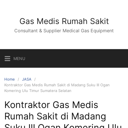
Skip
to
content
Gas Medis Rumah Sakit
Consultant & Supplier Medical Gas Equipment
MENU
Home
JASA
Kontraktor Gas Medis Rumah Sakit di Madang Suku III Ogan
Komering Ulu Timur Sumatera Selatan
Kontraktor Gas Medis
Rumah Sakit di Madang
Suku III Ogan Komering Ulu