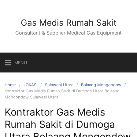
Skip
to
content
Gas Medis Rumah Sakit
Consultant & Supplier Medical Gas Equipment
MENU
Home
LOKASI
Sulawesi Utara
Bolaang Mongondow
Kontraktor Gas Medis Rumah Sakit di Dumoga Utara Bolaang
Mongondow Sulawesi Utara
Kontraktor Gas Medis
Rumah Sakit di Dumoga
Utara Bolaang Mongondow