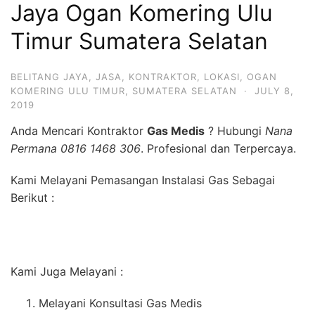
Jaya Ogan Komering Ulu
Timur Sumatera Selatan
BELITANG JAYA
,
JASA
,
KONTRAKTOR
,
LOKASI
,
OGAN
KOMERING ULU TIMUR
,
SUMATERA SELATAN
·
JULY 8,
2019
Anda Mencari Kontraktor
Gas Medis
? Hubungi
Nana
Permana 0816 1468 306
. Profesional dan Terpercaya.
Kami Melayani Pemasangan Instalasi Gas Sebagai
Berikut :
Kami Juga Melayani :
Melayani Konsultasi Gas Medis