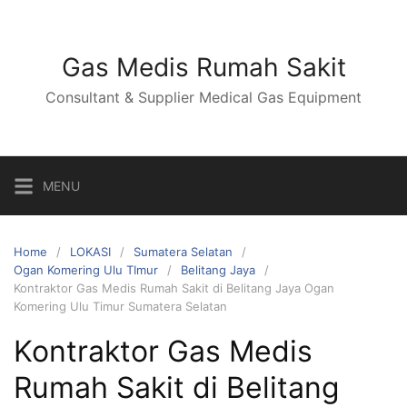
Skip
to
content
Gas Medis Rumah Sakit
Consultant & Supplier Medical Gas Equipment
MENU
Home
LOKASI
Sumatera Selatan
Ogan Komering Ulu TImur
Belitang Jaya
Kontraktor Gas Medis Rumah Sakit di Belitang Jaya Ogan
Komering Ulu Timur Sumatera Selatan
Kontraktor Gas Medis
Rumah Sakit di Belitang