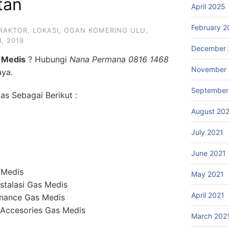
tan
April 2025
February 2
RAKTOR
,
LOKASI
,
OGAN KOMERING ULU
,
1, 2019
December 
 Medis
? Hubungi
Nana Permana 0816 1468
November 
aya.
September
s Sebagai Berikut :
August 20
July 2021
June 2021
 Medis
May 2021
stalasi Gas Medis
April 2021
enance Gas Medis
 Accesories Gas Medis
March 202