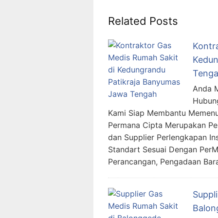
Related Posts
Kontr
Kedun
Teng
Anda M
Hubung
Kami Siap Membantu Memenuh
Permana Cipta Merupakan Per
dan Supplier Perlengkapan In
Standart Sesuai Dengan Per
Perancangan, Pengadaan Bara
Suppl
Balon