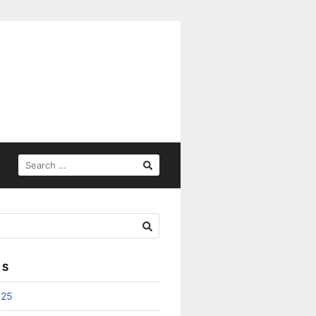
SEARCH
FOR:
ES
025