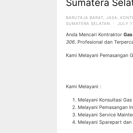
Sumatera Sela
BARUTAJA BARAT
,
JASA
,
KONT
SUMATERA SELATAN
·
JULY 1
Anda Mencari Kontraktor
Gas
306
. Profesional dan Terperc
Kami Melayani Pemasangan Ga
Kami Melayani :
Melayani Konsultasi Gas
Melayani Pemasangan In
Melayani Service Maint
Melayani Sparepart dan