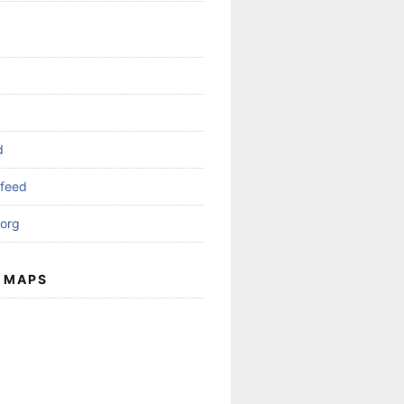
d
feed
org
 MAPS