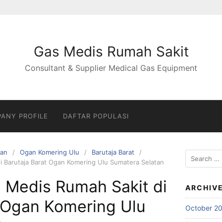
Gas Medis Rumah Sakit
Consultant & Supplier Medical Gas Equipment
ANY PROFILE
DAFTAR POPULASI
tan
Ogan Komering Ulu
Barutaja Barat
Search
i Barutaja Barat Ogan Komering Ulu Sumatera Selatan
for:
 Medis Rumah Sakit di
ARCHIV
t Ogan Komering Ulu
October 2