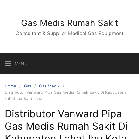
Skip
to
content
Gas Medis Rumah Sakit
Consultant & Supplier Medical Gas Equipment
MENU
Home
Gas
Gas Medik
Distributor Vanward Pipa Gas Medis Rumah Sakit Di Kabupaten
Lahat Ibu Kota Lahat
Distributor Vanward Pipa
Gas Medis Rumah Sakit Di
Kabupaten Lahat Ibu Kota