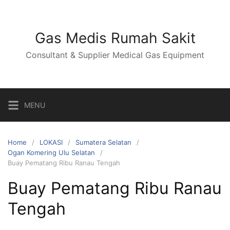
Skip
to
content
Gas Medis Rumah Sakit
Consultant & Supplier Medical Gas Equipment
MENU
Home
LOKASI
Sumatera Selatan
Ogan Komering Ulu Selatan
Buay Pematang Ribu Ranau Tengah
Buay Pematang Ribu Ranau
Tengah