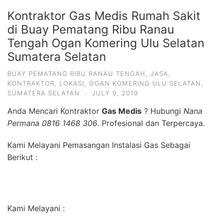
Kontraktor Gas Medis Rumah Sakit
di Buay Pematang Ribu Ranau
Tengah Ogan Komering Ulu Selatan
Sumatera Selatan
BUAY PEMATANG RIBU RANAU TENGAH
,
JASA
,
KONTRAKTOR
,
LOKASI
,
OGAN KOMERING ULU SELATAN
,
SUMATERA SELATAN
·
JULY 9, 2019
Anda Mencari Kontraktor
Gas Medis
? Hubungi
Nana
Permana 0816 1468 306
. Profesional dan Terpercaya.
Kami Melayani Pemasangan Instalasi Gas Sebagai
Berikut :
Kami Melayani :