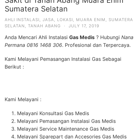
Sakit di Tanah Abang Muara Enim
Sumatera Selatan
AHLI INSTALASI
,
JASA
,
LOKASI
,
MUARA ENIM
,
SUMATERA
SELATAN
,
TANAH ABANG
·
JULY 17, 2019
Anda Mencari Ahli Instalasi
Gas Medis
? Hubungi
Nana
Permana 0816 1468 306
. Profesional dan Terpercaya.
Kami Melayani Pemasangan Instalasi Gas Sebagai
Berikut :
Kami Melayani :
Melayani Konsultasi Gas Medis
Melayani Pemasangan Instalasi Gas Medis
Melayani Service Maintenance Gas Medis
Melayani Sparepart dan Accesories Gas Medis