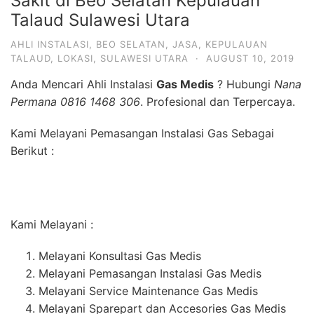
Sakit di Beo Selatan Kepulauan
Talaud Sulawesi Utara
AHLI INSTALASI
,
BEO SELATAN
,
JASA
,
KEPULAUAN
TALAUD
,
LOKASI
,
SULAWESI UTARA
·
AUGUST 10, 2019
Anda Mencari Ahli Instalasi
Gas Medis
? Hubungi
Nana
Permana 0816 1468 306
. Profesional dan Terpercaya.
Kami Melayani Pemasangan Instalasi Gas Sebagai
Berikut :
Kami Melayani :
Melayani Konsultasi Gas Medis
Melayani Pemasangan Instalasi Gas Medis
Melayani Service Maintenance Gas Medis
Melayani Sparepart dan Accesories Gas Medis