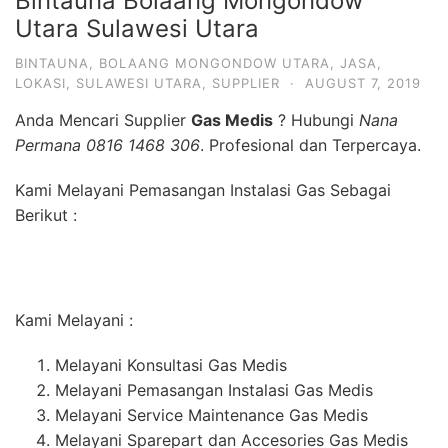
Bintauna Bolaang Mongondow
Utara Sulawesi Utara
BINTAUNA
,
BOLAANG MONGONDOW UTARA
,
JASA
,
LOKASI
,
SULAWESI UTARA
,
SUPPLIER
·
AUGUST 7, 2019
Anda Mencari Supplier
Gas Medis
? Hubungi
Nana
Permana 0816 1468 306
. Profesional dan Terpercaya.
Kami Melayani Pemasangan Instalasi Gas Sebagai
Berikut :
Kami Melayani :
Melayani Konsultasi Gas Medis
Melayani Pemasangan Instalasi Gas Medis
Melayani Service Maintenance Gas Medis
Melayani Sparepart dan Accesories Gas Medis