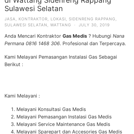
di Wattang Sidenreng Rappang
Sulawesi Selatan
JASA
,
KONTRAKTOR
,
LOKASI
,
SIDENRENG RAPPANG
,
SULAWESI SELATAN
,
WATTANG
·
JULY 30, 2019
Anda Mencari Kontraktor
Gas Medis
? Hubungi
Nana
Permana 0816 1468 306
. Profesional dan Terpercaya.
Kami Melayani Pemasangan Instalasi Gas Sebagai
Berikut :
Kami Melayani :
Melayani Konsultasi Gas Medis
Melayani Pemasangan Instalasi Gas Medis
Melayani Service Maintenance Gas Medis
Melayani Sparepart dan Accesories Gas Medis