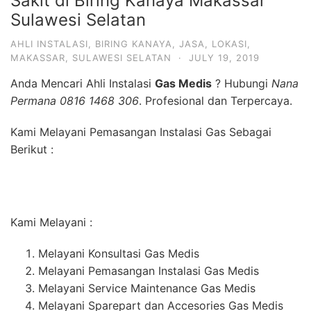
Sakit di Biring Kanaya Makassar
Sulawesi Selatan
AHLI INSTALASI
,
BIRING KANAYA
,
JASA
,
LOKASI
,
MAKASSAR
,
SULAWESI SELATAN
·
JULY 19, 2019
Anda Mencari Ahli Instalasi
Gas Medis
? Hubungi
Nana
Permana 0816 1468 306
. Profesional dan Terpercaya.
Kami Melayani Pemasangan Instalasi Gas Sebagai
Berikut :
Kami Melayani :
Melayani Konsultasi Gas Medis
Melayani Pemasangan Instalasi Gas Medis
Melayani Service Maintenance Gas Medis
Melayani Sparepart dan Accesories Gas Medis