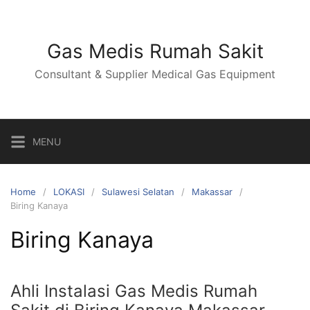
Skip
to
content
Gas Medis Rumah Sakit
Consultant & Supplier Medical Gas Equipment
MENU
Home
LOKASI
Sulawesi Selatan
Makassar
Biring Kanaya
Biring Kanaya
Ahli Instalasi Gas Medis Rumah