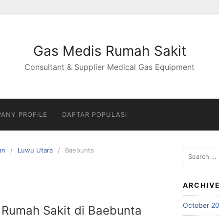
Gas Medis Rumah Sakit
Consultant & Supplier Medical Gas Equipment
ANY PROFILE
DAFTAR POPULASI
an
Luwu Utara
Baebunta
Search
for:
ARCHIV
October 2
 Rumah Sakit di Baebunta