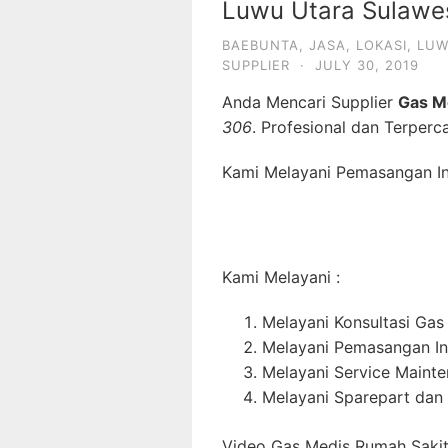
Luwu Utara Sulawes
BAEBUNTA
,
JASA
,
LOKASI
,
LUW
SUPPLIER
·
JULY 30, 2019
Anda Mencari Supplier
Gas M
306
. Profesional dan Terperc
Kami Melayani Pemasangan Ins
Kami Melayani :
Melayani Konsultasi Gas
Melayani Pemasangan In
Melayani Service Maint
Melayani Sparepart dan
Video Gas Medis Rumah Sakit