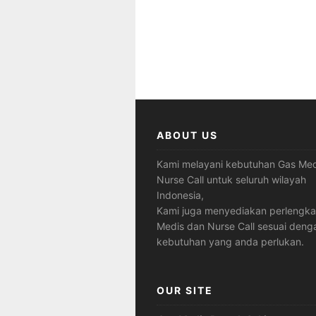
ABOUT US
Kami melayani kebutuhan Gas Med
Nurse Call untuk seluruh wilayah
Indonesia,
Kami juga menyediakan perlengk
Medis dan Nurse Call sesuai deng
kebutuhan yang anda perlukan.
OUR SITE