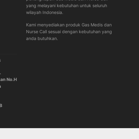
yang melayani kebutuhan untuk seluruh
wilayah Indonesia.
Kami menyediakan produk Gas Medis dan
Nurse Call sesuai dengan kebutuhan yang
anda butuhkan.
6
.
lan No.H
a
IB