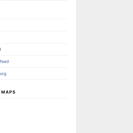
d
feed
org
 MAPS