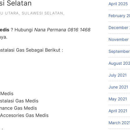
i Selatan
April 2025
U UTARA
,
SULAWESI SELATAN
,
February 2
December 
edis
? Hubungi
Nana Permana 0816 1468
aya.
November 
talasi Gas Sebagai Berikut :
September
August 20
July 2021
June 2021
 Medis
May 2021
stalasi Gas Medis
enance Gas Medis
April 2021
 Accesories Gas Medis
March 202
 :