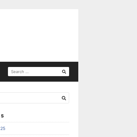
SEARCH
FOR:
ES
025