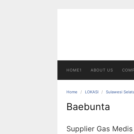
Skip
to
content
HOME1
ABOUT US
COMP
Home
LOKASI
Sulawesi Selat
Baebunta
Supplier Gas Medis