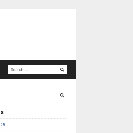
SEARCH
FOR:
ES
025