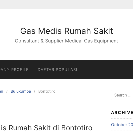
Gas Medis Rumah Sakit
Consultant & Supplier Medical Gas Equipment
ANY PROFILE
DAFTAR POPULASI
an
Bulukumba
Bontotiro
Search
for:
ARCHIV
October 2
is Rumah Sakit di Bontotiro