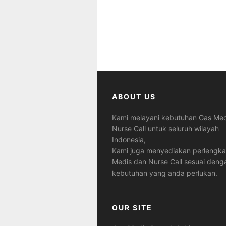
ABOUT US
Kami melayani kebutuhan Gas Med
Nurse Call untuk seluruh wilayah
Indonesia,
Kami juga menyediakan perlengk
Medis dan Nurse Call sesuai deng
kebutuhan yang anda perlukan.
OUR SITE