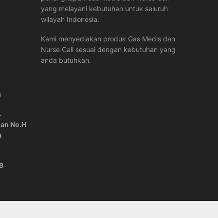
yang melayani kebutuhan untuk seluruh
wilayah Indonesia.
Kami menyediakan produk Gas Medis dan
Nurse Call sesuai dengan kebutuhan yang
anda butuhkan.
6
.
lan No.H
a
IB