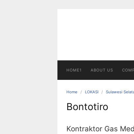
Skip
to
content
HOME1
ABOUT US
COMP
Home
LOKASI
Sulawesi Selat
Bontotiro
Kontraktor Gas Med