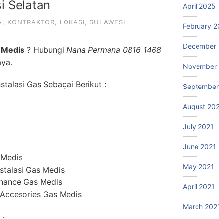
i Selatan
April 2025
A
,
KONTRAKTOR
,
LOKASI
,
SULAWESI
February 2
December 
 Medis
? Hubungi
Nana Permana 0816 1468
aya.
November 
talasi Gas Sebagai Berikut :
September
August 20
July 2021
June 2021
 Medis
May 2021
stalasi Gas Medis
enance Gas Medis
April 2021
 Accesories Gas Medis
March 202
 :