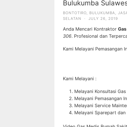
Bulukumba Sulawes
BONTOTIRO
,
BULUKUMBA
,
JAS
SELATAN
·
JULY 26, 2019
Anda Mencari Kontraktor
Gas
306
. Profesional dan Terperc
Kami Melayani Pemasangan Ins
Kami Melayani :
Melayani Konsultasi Gas
Melayani Pemasangan In
Melayani Service Maint
Melayani Sparepart dan
Video Gas Medis Rumah Sakit