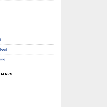
d
feed
org
 MAPS