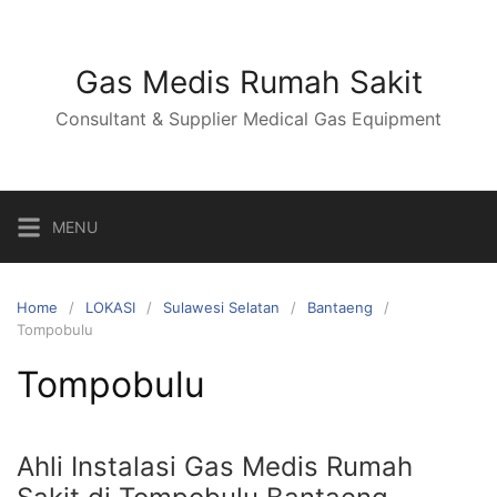
Skip
to
content
Gas Medis Rumah Sakit
Consultant & Supplier Medical Gas Equipment
MENU
Home
LOKASI
Sulawesi Selatan
Bantaeng
Tompobulu
Tompobulu
Ahli Instalasi Gas Medis Rumah