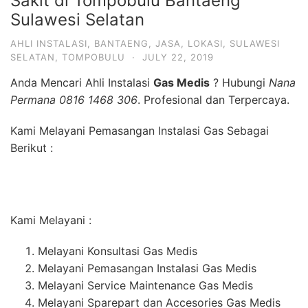
Sakit di Tompobulu Bantaeng
Sulawesi Selatan
AHLI INSTALASI
,
BANTAENG
,
JASA
,
LOKASI
,
SULAWESI
SELATAN
,
TOMPOBULU
·
JULY 22, 2019
Anda Mencari Ahli Instalasi
Gas Medis
? Hubungi
Nana
Permana 0816 1468 306
. Profesional dan Terpercaya.
Kami Melayani Pemasangan Instalasi Gas Sebagai
Berikut :
Kami Melayani :
Melayani Konsultasi Gas Medis
Melayani Pemasangan Instalasi Gas Medis
Melayani Service Maintenance Gas Medis
Melayani Sparepart dan Accesories Gas Medis