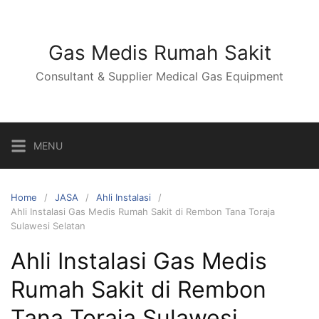
Skip
to
content
Gas Medis Rumah Sakit
Consultant & Supplier Medical Gas Equipment
MENU
Home
JASA
Ahli Instalasi
Ahli Instalasi Gas Medis Rumah Sakit di Rembon Tana Toraja
Sulawesi Selatan
Ahli Instalasi Gas Medis
Rumah Sakit di Rembon
Tana Toraja Sulawesi