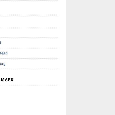
d
feed
org
 MAPS