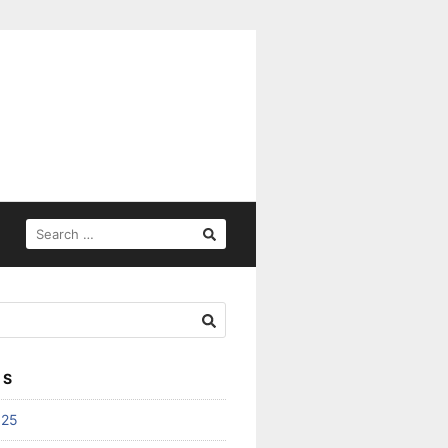
SEARCH
FOR:
ES
025