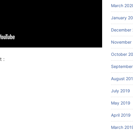
March 202
January 2
December 
November 
October 2
 :
September
August 20
July 2019
May 2019
April 2019
March 201