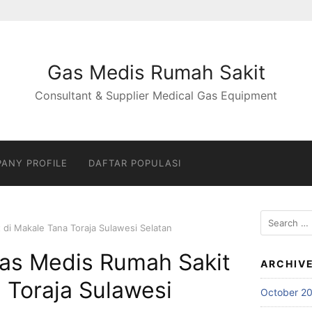
Gas Medis Rumah Sakit
Consultant & Supplier Medical Gas Equipment
ANY PROFILE
DAFTAR POPULASI
Search
t di Makale Tana Toraja Sulawesi Selatan
for:
 Gas Medis Rumah Sakit
ARCHIV
 Toraja Sulawesi
October 2