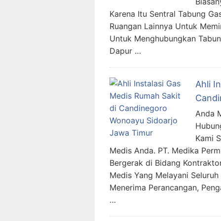
Biasan
Karena Itu Sentral Tabung Ga
Ruangan Lainnya Untuk Memin
Untuk Menghubungkan Tabung
Dapur …
Ahli I
Candi
Anda M
Hubung
Kami 
Medis Anda. PT. Medika Per
Bergerak di Bidang Kontraktor
Medis Yang Melayani Seluruh 
Menerima Perancangan, Penga
…