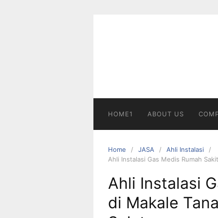
Skip
to
content
HOME1
ABOUT US
COMP
Home
JASA
Ahli Instalasi
Ahli Instalasi Gas Medis Rumah Saki
Ahli Instalasi
di Makale Tana