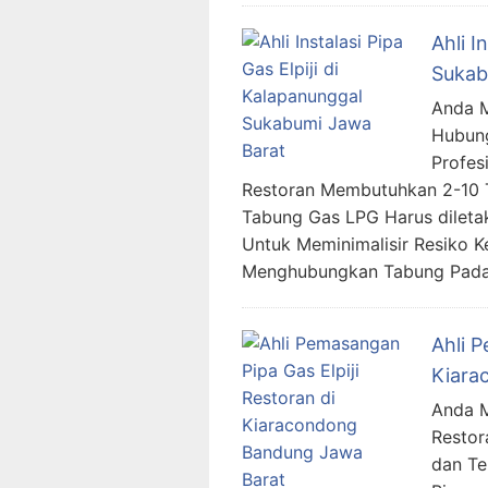
Ahli I
Sukab
Anda Me
Hubung
Profes
Restoran Membutuhkan 2-10 T
Tabung Gas LPG Harus dileta
Untuk Meminimalisir Resiko K
Menghubungkan Tabung Pada 
Ahli P
Kiara
Anda Me
Restor
dan Te