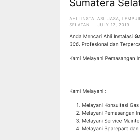
Sumatera Sela
AHLI INSTALASI
,
JASA
,
LEMPUI
SELATAN
·
JULY 12, 2019
Anda Mencari Ahli Instalasi
G
306
. Profesional dan Terperc
Kami Melayani Pemasangan Ins
Kami Melayani :
Melayani Konsultasi Gas
Melayani Pemasangan In
Melayani Service Maint
Melayani Sparepart dan