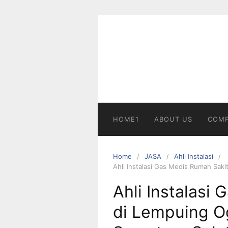
Skip
to
content
HOME1
ABOUT US
COMP
Home
JASA
Ahli Instalasi
Ahli Instalasi Gas Medis Rumah Saki
Ahli Instalasi
di Lempuing Og