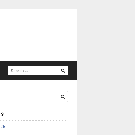
SEARCH
FOR:
ES
025