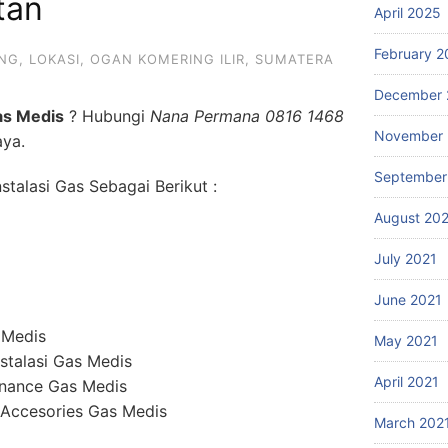
tan
April 2025
February 2
NG
,
LOKASI
,
OGAN KOMERING ILIR
,
SUMATERA
December 
as Medis
? Hubungi
Nana Permana 0816 1468
November 
aya.
September
talasi Gas Sebagai Berikut :
August 20
July 2021
June 2021
 Medis
May 2021
stalasi Gas Medis
April 2021
enance Gas Medis
 Accesories Gas Medis
March 202