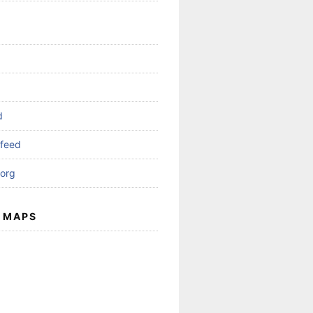
d
feed
org
 MAPS