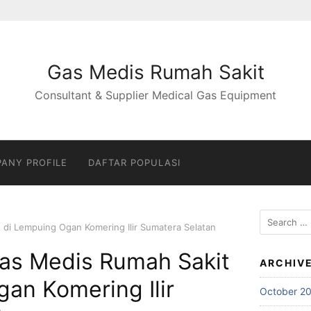
Gas Medis Rumah Sakit
Consultant & Supplier Medical Gas Equipment
ANY PROFILE
DAFTAR POPULASI
Search
t di Lempuing Ogan Komering Ilir Sumatera Selatan
for:
 Gas Medis Rumah Sakit
ARCHIV
an Komering Ilir
October 2