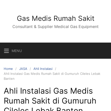
Skip
to
content
Gas Medis Rumah Sakit
Consultant & Supplier Medical Gas Equipment
MENU
Home
JASA
Ahli Instalasi
Ahli Instalasi Gas Medis Rumah Sakit di Gumuruh Cileles Lebak
Banten
Ahli Instalasi Gas Medis
Rumah Sakit di Gumuruh
Cileles Lebak Banten