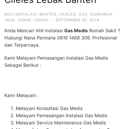
AHLI INSTALASI
,
BANTEN
,
CILELES
,
GAS
,
GUMURUH
,
JASA
,
LEBAK
,
LOKASI
·
SEPTEMBER 30, 2019
Anda Mencari Ahli Instalasi
Gas Medis
Rumah Sakit ?
Hubungi
Nana Permana 0816 1468 306
. Profesional
dan Terpercaya.
Kami Melayani Pemasangan Instalasi Gas Medis
Sebagai Berikut :
Kami Melayani :
Melayani Konsultasi Gas Medis
Melayani Pemasangan Instalasi Gas Medis
Melayani Service Maintenance Gas Medis