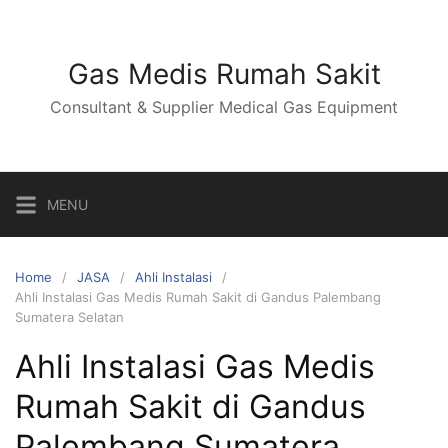
Skip
to
content
Gas Medis Rumah Sakit
Consultant & Supplier Medical Gas Equipment
MENU
Home
JASA
Ahli Instalasi
Ahli Instalasi Gas Medis Rumah Sakit di Gandus Palembang
Sumatera Selatan
Ahli Instalasi Gas Medis
Rumah Sakit di Gandus
Palembang Sumatera