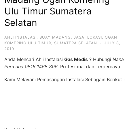
Ulu Timur Sumatera
Selatan
AHLI INSTALASI
,
BUAY MADANG
,
JASA
,
LOKASI
,
OGAN
KOMERING ULU TIMUR
,
SUMATERA SELATAN
·
JULY 8,
2019
Anda Mencari Ahli Instalasi
Gas Medis
? Hubungi
Nana
Permana 0816 1468 306
. Profesional dan Terpercaya.
Kami Melayani Pemasangan Instalasi Sebagain Berikut :