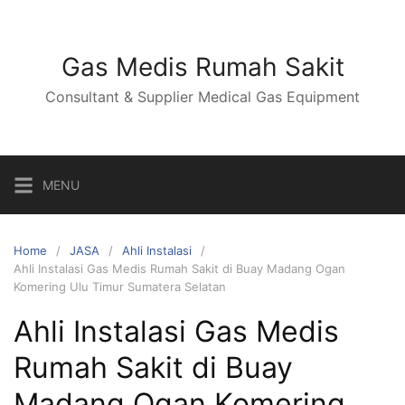
Skip
to
content
Gas Medis Rumah Sakit
Consultant & Supplier Medical Gas Equipment
MENU
Home
JASA
Ahli Instalasi
Ahli Instalasi Gas Medis Rumah Sakit di Buay Madang Ogan
Komering Ulu Timur Sumatera Selatan
Ahli Instalasi Gas Medis
Rumah Sakit di Buay
Madang Ogan Komering