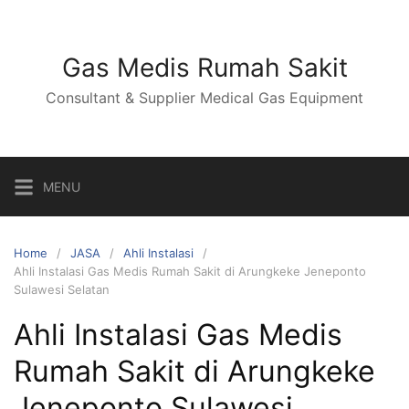
Skip
to
content
Gas Medis Rumah Sakit
Consultant & Supplier Medical Gas Equipment
MENU
Home
JASA
Ahli Instalasi
Ahli Instalasi Gas Medis Rumah Sakit di Arungkeke Jeneponto
Sulawesi Selatan
Ahli Instalasi Gas Medis
Rumah Sakit di Arungkeke
Jeneponto Sulawesi